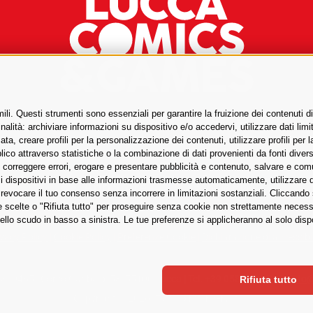
li. Questi strumenti sono essenziali per garantire la fruizione dei contenuti di
YouTube
Twitch
X
Instagram
Facebook
Tiktok
Spotify
Newsletter
alità: archiviare informazioni su dispositivo e/o accedervi, utilizzare dati limita
zata, creare profili per la personalizzazione dei contenuti, utilizzare profili per
Scarica l'app ufficiale LuccaCG Assistant
co attraverso statistiche o la combinazione di dati provenienti da fonti diverse, 
i, correggere errori, erogare e presentare pubblicità e contenuto, salvare e co
are i dispositivi in base alle informazioni trasmesse automaticamente, utilizzare 
o revocare il tuo consenso senza incorrere in limitazioni sostanziali. Cliccando
tue scelte o "Rifiuta tutto" per proseguire senza cookie non strettamente neces
ello scudo in basso a sinistra. Le tue preferenze si applicheranno al solo disp
ivacy Policy
|
Cookie Policy
|
Preferenze Cookie
|
Dichiarazione di accessibi
6320465 | Corso Garibaldi 53, 55100 Lucca | Tel. +39 0583 401 711 |
info
Rifiuta tutto
Copyright © 2026. Tutti i diritti riservati