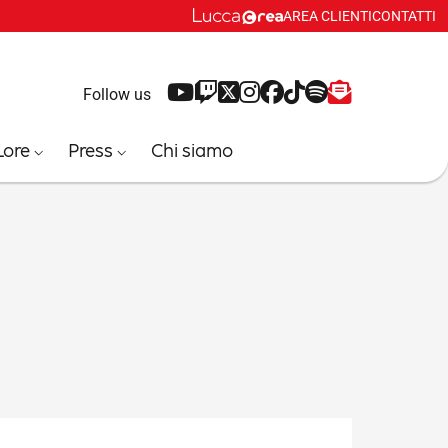
AREA CLIENTI
CONTATTI
YouTube
Twitch
X
Instagram
Facebook
Tiktok
Spotify
Newsletter
Follow us
Lore
Press
Chi siamo