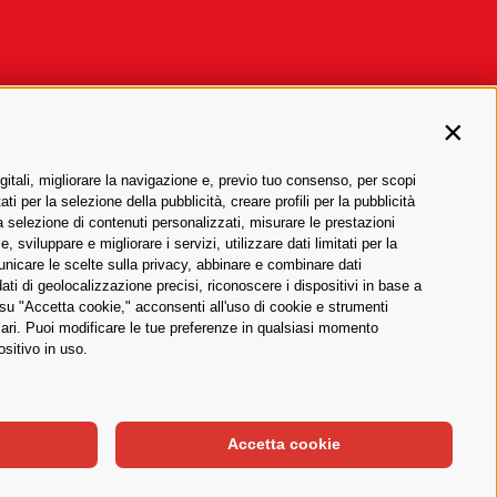
Contin
gitali, migliorare la navigazione e, previo tuo consenso, per scopi
ti per la selezione della pubblicità, creare profili per la pubblicità
 la selezione di contenuti personalizzati, misurare le prestazioni
sviluppare e migliorare i servizi, utilizzare dati limitati per la
municare le scelte sulla privacy, abbinare e combinare dati
dati di geolocalizzazione precisi, riconoscere i dispositivi in base a
 su "Accetta cookie," acconsenti all'uso di cookie e strumenti
sari. Puoi modificare le tue preferenze in qualsiasi momento
ositivo in uso.
lità
@luccacomicsandgames.com
Accetta cookie