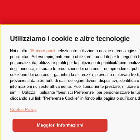
Utilizziamo i cookie e altre tecnologie
Noi e altre
15 terze parti
selezionate utilizziamo cookie e tecnologie simi
pubblicitari. Ad esempio, potremmo utilizzare i tuoi dati per le seguenti fin
personalizzata, utilizzare profili per la selezione di pubblicità personaliz
degli annunci, misurare le prestazioni dei contenuti, comprendere il pubbli
selezione dei contenuti, garantire la sicurezza, prevenire e rilevare frod
provenienti da altre fonti di dati, collegare diversi dispositivi, identific
informazioni richieste attivamente. Puoi liberamente prestare, rifiutare 
simili. Utilizza il pulsante "Gestisci Preferenze" per personalizzare le 
cliccando sul link "Preferenze Cookie" in fondo alla pagina o sull'icona d
Pr
Cookie Policy
Lucca Crea S.r.l. P.IVA 0196
Maggiori informazioni