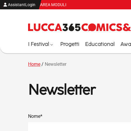
Vai al contenuto
AssistantLogin
AREA MODULI
I Festival
Progetti
Educational
Awar
Home
/
Newsletter
Newsletter
Nome*