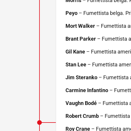
Morris
– Fumettista belga. 
Peyo
– Fumettista belga. Pr
Mort Walker
– Fumettista a
Brant Parker
– Fumettista a
Gil Kane
– Fumettista ameri
Stan Lee
– Fumettista amer
Jim Steranko
– Fumettista 
Carmine Infantino
– Fumetti
Vaughn Bodé
– Fumettista 
Robert Crumb
– Fumettista 
Roy Crane
– Fumettista ame