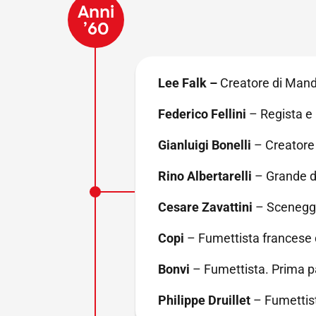
Anni
’60
Lee Falk –
Creatore di Mand
Federico Fellini
– Regista e 
Gianluigi Bonelli
– Creatore 
Rino Albertarelli
– Grande d
Cesare Zavattini
– Sceneggi
Copi
– Fumettista francese d
Bonvi
– Fumettista. Prima p
Philippe Druillet
– Fumettist