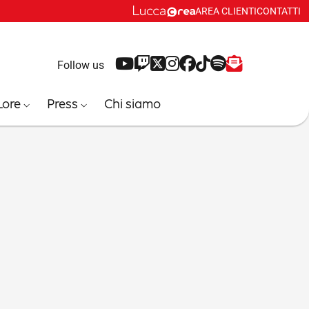
AREA CLIENTI
CONTATTI
YouTube
Twitch
X
Instagram
Facebook
Tiktok
Spotify
Newsletter
Follow us
Lore
Press
Chi siamo