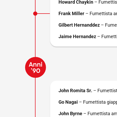
Howard Chaykin
–
Fumettis
Frank Miller
–
Fumettista a
Gilbert Hernanddez
–
Fumet
Jaime Hernandez
–
Fumetti
Anni
’90
John Romita Sr.
– Fumettis
Go Nagai
– Fumettista giap
John Byrne
– Fumettista am