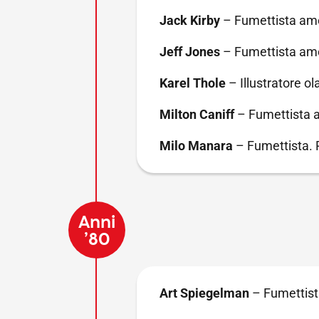
Jack Kirby
– Fumettista ame
Jeff Jones
– Fumettista ame
Karel Thole
– Illustratore o
Milton Caniff
– Fumettista 
Milo Manara
– Fumettista. 
Anni
’80
Art Spiegelman
– Fumettist