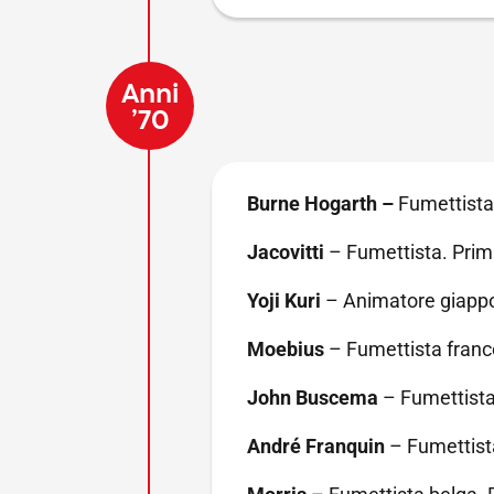
Anni
’70
Burne Hogarth –
Fumettista
Jacovitti
– Fumettista. Prim
Yoji Kuri
– Animatore giappo
Moebius
– Fumettista franc
John Buscema
– Fumettista
André Franquin
– Fumettist