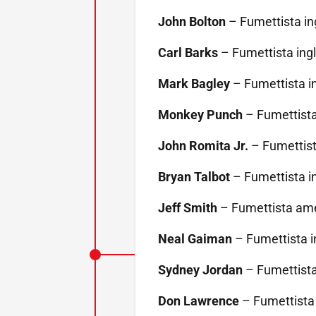
John Bolton
– Fumettista in
Carl Barks
– Fumettista ing
Mark Bagley
– Fumettista i
Monkey Punch
– Fumettista
John Romita Jr.
– Fumettist
Bryan Talbot
– Fumettista i
Jeff Smith
– Fumettista ame
Neal Gaiman
– Fumettista i
Sydney Jordan
– Fumettista
Don Lawrence
– Fumettista 