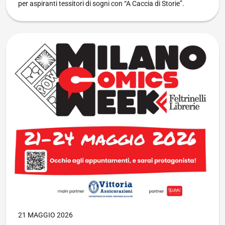
per aspiranti tessitori di sogni con “A Caccia di Storie”.
Un’anticipazione di LC&G 2026 alla Milano Comics Week
PUBBLICATO IL
21 MAGGIO 2026