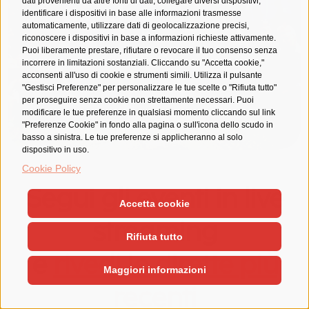
dati provenienti da altre fonti di dati, collegare diversi dispositivi,
identificare i dispositivi in base alle informazioni trasmesse
automaticamente, utilizzare dati di geolocalizzazione precisi,
riconoscere i dispositivi in base a informazioni richieste attivamente.
Puoi liberamente prestare, rifiutare o revocare il tuo consenso senza
incorrere in limitazioni sostanziali. Cliccando su "Accetta cookie,"
acconsenti all'uso di cookie e strumenti simili. Utilizza il pulsante
"Gestisci Preferenze" per personalizzare le tue scelte o "Rifiuta tutto"
per proseguire senza cookie non strettamente necessari. Puoi
modificare le tue preferenze in qualsiasi momento cliccando sul link
"Preferenze Cookie" in fondo alla pagina o sull'icona dello scudo in
basso a sinistra. Le tue preferenze si applicheranno al solo
dispositivo in uso.
Cookie Policy
Segui gli eventi in live
Accetta cookie
streaming
Rifiuta tutto
e
rivedi le dirette più
Maggiori informazioni
recenti