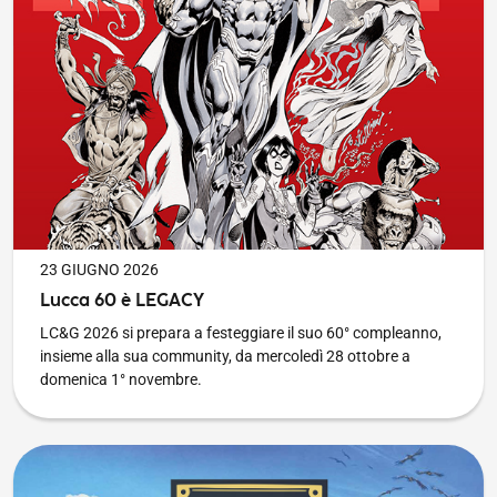
PUBBLICATO IL
23 GIUGNO 2026
Lucca 60 è LEGACY
LC&G 2026 si prepara a festeggiare il suo 60° compleanno,
insieme alla sua community, da mercoledì 28 ottobre a
domenica 1° novembre.
LC&G 60: i festeggiamenti partono da “Cartoons on the Bay” 