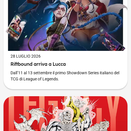
PUBBLICATO IL
28 LUGLIO 2026
Riftbound arriva a Lucca
Dall’11 al 13 settembre il primo Showdown Series italiano del
TCG di League of Legends.
Lucca 60 è LEGACY