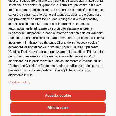
diverse, sviluppare e migliorare i servizi, utilizzare dati limitati per la
selezione dei contenuti, garantire la sicurezza, prevenire e rilevare
frodi, correggere errori, erogare e presentare pubblicità e contenuto,
salvare e comunicare le scelte sulla privacy, abbinare e combinare
dati provenienti da altre fonti di dati, collegare diversi dispositivi,
identificare i dispositivi in base alle informazioni trasmesse
automaticamente, utilizzare dati di geolocalizzazione precisi,
riconoscere i dispositivi in base a informazioni richieste attivamente.
Puoi liberamente prestare, rifiutare o revocare il tuo consenso senza
incorrere in limitazioni sostanziali. Cliccando su "Accetta cookie,"
acconsenti all'uso di cookie e strumenti simili. Utilizza il pulsante
YouTube
Twitch
X
Instagram
Facebook
Tiktok
Spotify
Newsletter
"Gestisci Preferenze" per personalizzare le tue scelte o "Rifiuta tutto"
per proseguire senza cookie non strettamente necessari. Puoi
modificare le tue preferenze in qualsiasi momento cliccando sul link
Scarica l'app ufficiale LuccaCG Assistant
"Preferenze Cookie" in fondo alla pagina o sull'icona dello scudo in
basso a sinistra. Le tue preferenze si applicheranno al solo
dispositivo in uso.
Cookie Policy
Privacy Policy
|
Cookie Policy
|
Preferenze Cookie
|
Dichiarazione di
Accetta cookie
accessibilità
Rifiuta tutto
Lucca Crea S.r.l. P.IVA 01966320465 | Corso Garibaldi 53, 55100