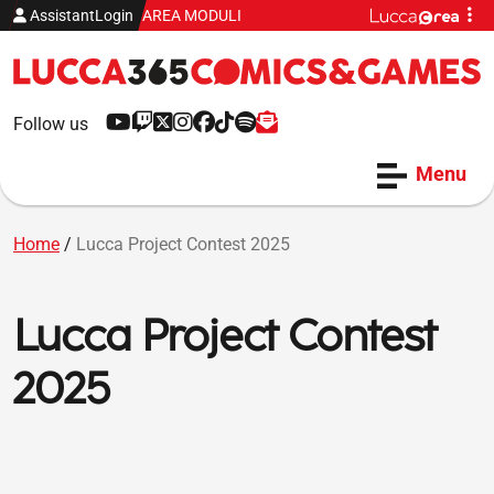
Vai al contenuto
Me
AssistantLogin
AREA MODULI
YouTube
Twitch
X
Instagram
Facebook
Tiktok
Spotify
Newsletter
Follow us
Menu
Home
/
Lucca Project Contest 2025
Lucca Project Contest
2025