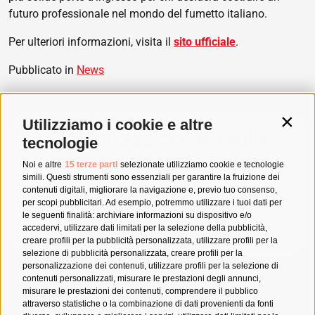
futuro professionale nel mondo del fumetto italiano.
Per ulteriori informazioni, visita il
sito ufficiale
.
Pubblicato in
News
Utilizziamo i cookie e altre
Contin
Rimani aggiornato sulle
tecnologie
iniziative targate Lucca
Noi e altre
15 terze parti
selezionate utilizziamo cookie e tecnologie
simili. Questi strumenti sono essenziali per garantire la fruizione dei
Comics & Games 365
contenuti digitali, migliorare la navigazione e, previo tuo consenso,
per scopi pubblicitari. Ad esempio, potremmo utilizzare i tuoi dati per
le seguenti finalità: archiviare informazioni su dispositivo e/o
ISCRIVITI ALLA NEWSLETTER
accedervi, utilizzare dati limitati per la selezione della pubblicità,
creare profili per la pubblicità personalizzata, utilizzare profili per la
selezione di pubblicità personalizzata, creare profili per la
personalizzazione dei contenuti, utilizzare profili per la selezione di
contenuti personalizzati, misurare le prestazioni degli annunci,
misurare le prestazioni dei contenuti, comprendere il pubblico
attraverso statistiche o la combinazione di dati provenienti da fonti