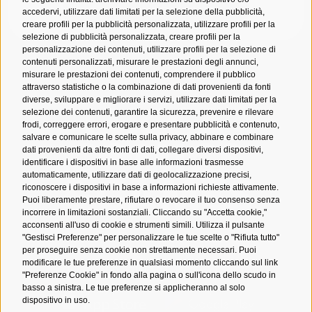
ISCRIVITI ALLA NEWSLETTER
accedervi, utilizzare dati limitati per la selezione della pubblicità,
creare profili per la pubblicità personalizzata, utilizzare profili per la
selezione di pubblicità personalizzata, creare profili per la
personalizzazione dei contenuti, utilizzare profili per la selezione di
contenuti personalizzati, misurare le prestazioni degli annunci,
misurare le prestazioni dei contenuti, comprendere il pubblico
attraverso statistiche o la combinazione di dati provenienti da fonti
diverse, sviluppare e migliorare i servizi, utilizzare dati limitati per la
selezione dei contenuti, garantire la sicurezza, prevenire e rilevare
frodi, correggere errori, erogare e presentare pubblicità e contenuto,
salvare e comunicare le scelte sulla privacy, abbinare e combinare
dati provenienti da altre fonti di dati, collegare diversi dispositivi,
identificare i dispositivi in base alle informazioni trasmesse
automaticamente, utilizzare dati di geolocalizzazione precisi,
riconoscere i dispositivi in base a informazioni richieste attivamente.
Puoi liberamente prestare, rifiutare o revocare il tuo consenso senza
incorrere in limitazioni sostanziali. Cliccando su "Accetta cookie,"
acconsenti all'uso di cookie e strumenti simili. Utilizza il pulsante
YouTube
Twitch
X
Instagram
Facebook
Tiktok
Spotify
Newsletter
"Gestisci Preferenze" per personalizzare le tue scelte o "Rifiuta tutto"
per proseguire senza cookie non strettamente necessari. Puoi
modificare le tue preferenze in qualsiasi momento cliccando sul link
Scarica l'app ufficiale LuccaCG Assistant
"Preferenze Cookie" in fondo alla pagina o sull'icona dello scudo in
basso a sinistra. Le tue preferenze si applicheranno al solo
dispositivo in uso.