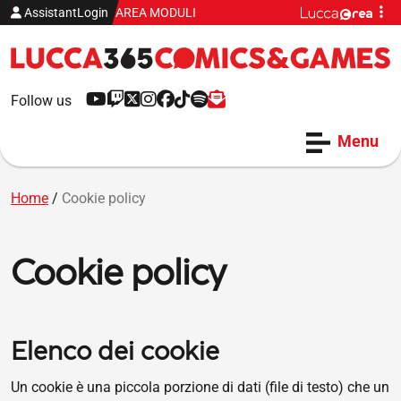
Vai al contenuto
Me
AssistantLogin
AREA MODULI
YouTube
Twitch
X
Instagram
Facebook
Tiktok
Spotify
Newsletter
Follow us
Menu
Home
/
Cookie policy
Cookie policy
Elenco dei cookie
Un cookie è una piccola porzione di dati (file di testo) che un