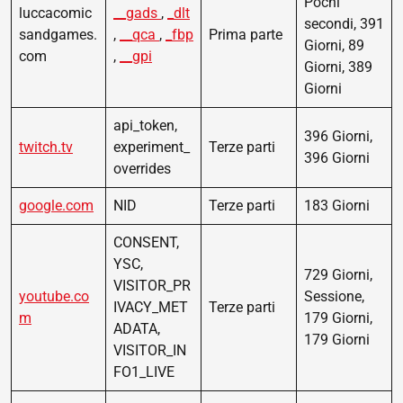
Pochi
luccacomic
__gads
,
_dlt
secondi, 391
sandgames.
,
__qca
,
_fbp
Prima parte
Giorni, 89
com
,
__gpi
Giorni, 389
Giorni
api_token,
396 Giorni,
twitch.tv
experiment_
Terze parti
396 Giorni
overrides
google.com
NID
Terze parti
183 Giorni
CONSENT,
YSC,
729 Giorni,
VISITOR_PR
youtube.co
Sessione,
IVACY_MET
Terze parti
m
179 Giorni,
ADATA,
179 Giorni
VISITOR_IN
FO1_LIVE