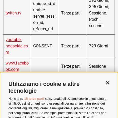
395 Giorni,
unique_id_d
395 Giorni,
urable,
twitch.tv
Terze parti
Sessione,
server_sessi
Pochi
on_id,
secondi
referrer_url
youtube-
nocookie.co
CONSENT
Terze parti
729 Giorni
m
www.facebo
Terze parti
Sessione
ok.com
Utilizziamo i cookie e altre
Contin
Rimani aggiornato sulle
tecnologie
iniziative targate Lucca
Noi e altre
15 terze parti
selezionate utilizziamo cookie e tecnologie
simili. Questi strumenti sono essenziali per garantire la fruizione dei
Comics & Games 365
contenuti digitali, migliorare la navigazione e, previo tuo consenso,
per scopi pubblicitari. Ad esempio, potremmo utilizzare i tuoi dati per
le seguenti finalità: archiviare informazioni su dispositivo e/o