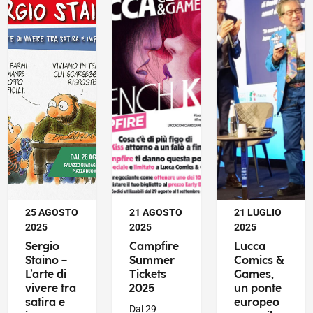
PUBBLICATO IL
PUBBLICATO IL
PUBBLICATO IL
25 AGOSTO
21 AGOSTO
21 LUGLIO
2025
2025
2025
Sergio
Campfire
Lucca
Staino –
Summer
Comics &
L’arte di
Tickets
Games,
vivere tra
2025
un ponte
satira e
europeo
Dal 29