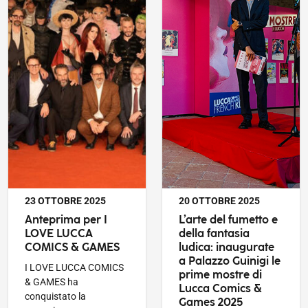
PUBBLICATO IL
PUBBLICATO IL
23 OTTOBRE 2025
20 OTTOBRE 2025
Anteprima per I
L’arte del fumetto e
LOVE LUCCA
della fantasia
COMICS & GAMES
ludica: inaugurate
a Palazzo Guinigi le
I LOVE LUCCA COMICS
prime mostre di
& GAMES ha
Lucca Comics &
conquistato la
Games 2025