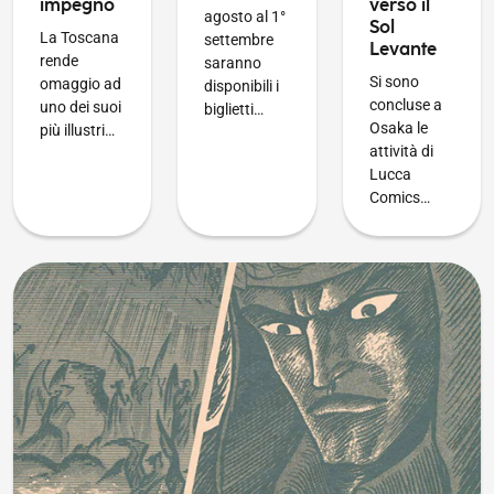
impegno
verso il
agosto al 1°
Sol
La Toscana
settembre
Levante
rende
saranno
Si sono
omaggio ad
disponibili i
concluse a
uno dei suoi
biglietti…
Osaka le
più illustri…
attività di
Lucca
Comics…