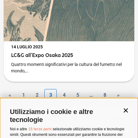
PUBBLICATO IL
14 LUGLIO 2025
LC&G all’Expo Osaka 2025
Quattro momenti significativi per la cultura del fumetto nel
mondo,…
«
1
2
3
4
5
…
8
»
Utilizziamo i cookie e altre
Contin
Rimani aggiornato sulle
tecnologie
iniziative targate Lucca
Noi e altre
15 terze parti
selezionate utilizziamo cookie e tecnologie
simili. Questi strumenti sono essenziali per garantire la fruizione dei