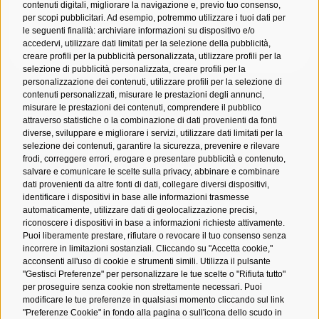
Comics & Games 365
contenuti digitali, migliorare la navigazione e, previo tuo consenso,
per scopi pubblicitari. Ad esempio, potremmo utilizzare i tuoi dati per
le seguenti finalità: archiviare informazioni su dispositivo e/o
ISCRIVITI ALLA NEWSLETTER
accedervi, utilizzare dati limitati per la selezione della pubblicità,
creare profili per la pubblicità personalizzata, utilizzare profili per la
selezione di pubblicità personalizzata, creare profili per la
personalizzazione dei contenuti, utilizzare profili per la selezione di
contenuti personalizzati, misurare le prestazioni degli annunci,
misurare le prestazioni dei contenuti, comprendere il pubblico
attraverso statistiche o la combinazione di dati provenienti da fonti
diverse, sviluppare e migliorare i servizi, utilizzare dati limitati per la
selezione dei contenuti, garantire la sicurezza, prevenire e rilevare
frodi, correggere errori, erogare e presentare pubblicità e contenuto,
salvare e comunicare le scelte sulla privacy, abbinare e combinare
dati provenienti da altre fonti di dati, collegare diversi dispositivi,
identificare i dispositivi in base alle informazioni trasmesse
automaticamente, utilizzare dati di geolocalizzazione precisi,
riconoscere i dispositivi in base a informazioni richieste attivamente.
Puoi liberamente prestare, rifiutare o revocare il tuo consenso senza
incorrere in limitazioni sostanziali. Cliccando su "Accetta cookie,"
acconsenti all'uso di cookie e strumenti simili. Utilizza il pulsante
YouTube
Twitch
X
Instagram
Facebook
Tiktok
Spotify
Newsletter
"Gestisci Preferenze" per personalizzare le tue scelte o "Rifiuta tutto"
per proseguire senza cookie non strettamente necessari. Puoi
modificare le tue preferenze in qualsiasi momento cliccando sul link
Scarica l'app ufficiale LuccaCG Assistant
"Preferenze Cookie" in fondo alla pagina o sull'icona dello scudo in